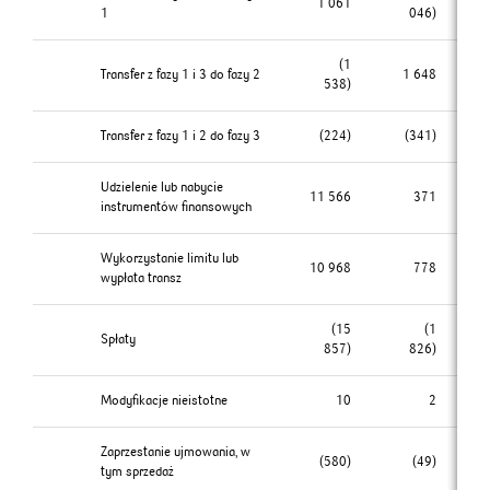
1 061
1
046)
(1
Transfer z fazy 1 i 3 do fazy 2
1 648
538)
Transfer z fazy 1 i 2 do fazy 3
(224)
(341)
Udzielenie lub nabycie
11 566
371
instrumentów finansowych
Wykorzystanie limitu lub
10 968
778
wypłata transz
(15
(1
Spłaty
857)
826)
Modyfikacje nieistotne
10
2
Zaprzestanie ujmowania, w
(580)
(49)
tym sprzedaż