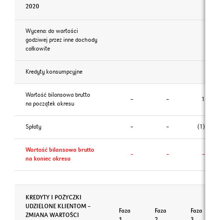
2020
Wycena: do wartości
godziwej przez inne dochody
całkowite
Kredyty konsumpcyjne
Wartość bilansowa brutto
–
–
1
na początek okresu
Spłaty
–
–
(1)
Wartość bilansowa brutto
–
–
–
na koniec okresu
KREDYTY I POŻYCZKI
UDZIELONE KLIENTOM –
Faza
Faza
Faza
ZMIANA WARTOŚCI
1
2
3