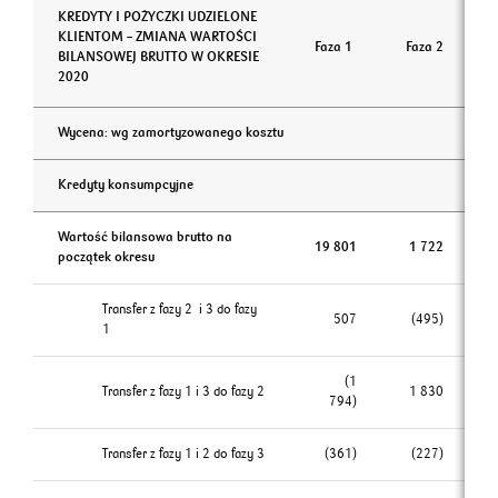
KREDYTY I POŻYCZKI UDZIELONE
KLIENTOM – ZMIANA WARTOŚCI
Faza 1
Faza 2
BILANSOWEJ BRUTTO W OKRESIE
2020
Wycena: wg zamortyzowanego kosztu
Kredyty konsumpcyjne
Wartość bilansowa brutto na
19 801
1 722
początek okresu
Transfer z fazy 2 i 3 do fazy
507
(495)
1
(1
Transfer z fazy 1 i 3 do fazy 2
1 830
794)
Transfer z fazy 1 i 2 do fazy 3
(361)
(227)