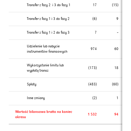
Transfer z fazy 2 i 3 do fazy 1
17
(15)
Transfer z fazy 1 i 3 do fazy 2
(6)
9
Transfer z fazy 1 i 2 do fazy 3
7
–
Udzielenie lub nabycie
974
60
instrumentów finansowych
Wykorzystanie limitu lub
(173)
18
wypłatą transz
Spłaty
(483)
(60)
Inne zmiany
(2)
1
Wartość bilansowa brutto na koniec
1 532
94
okresu