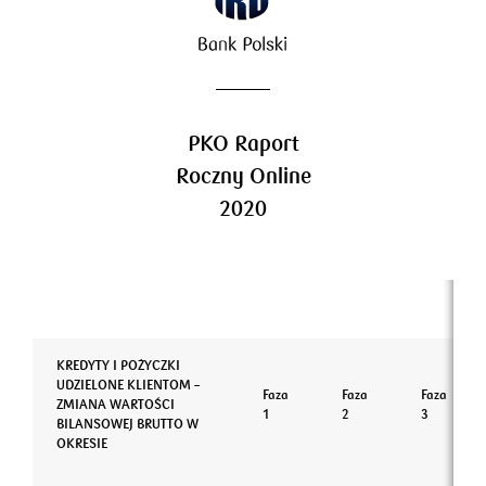
Ład korporacyjny
Strategia PKO Bank Przyszłości
Adekwatność kapitałowa
Indeks GRI Standards
Realizacja strategii
Noty finansowe
PKO Raport
Roczny Online
2020
KREDYTY I POŻYCZKI
UDZIELONE KLIENTOM –
Faza
Faza
Faza
ZMIANA WARTOŚCI
1
2
3
BILANSOWEJ BRUTTO W
OKRESIE