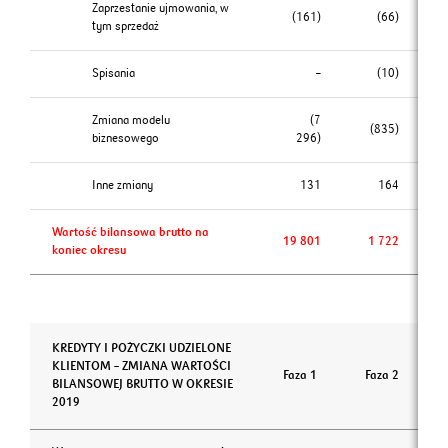
Zaprzestanie ujmowania, w
(161)
(66)
tym sprzedaż
Spisania
–
(10)
Zmiana modelu
(7
(835)
biznesowego
296)
Inne zmiany
131
164
Wartość bilansowa brutto na
19 801
1 722
koniec okresu
KREDYTY I POŻYCZKI UDZIELONE
KLIENTOM – ZMIANA WARTOŚCI
Faza 1
Faza 2
BILANSOWEJ BRUTTO W OKRESIE
2019