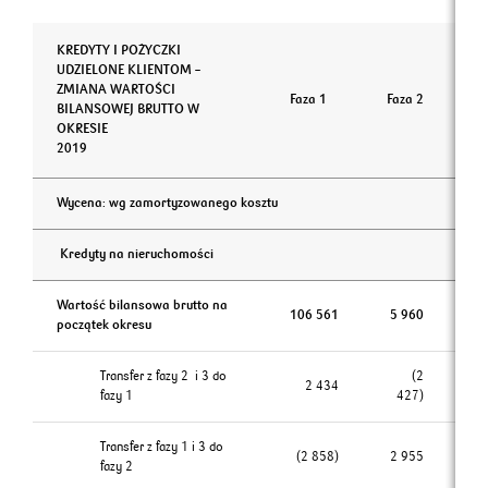
KREDYTY I POŻYCZKI
UDZIELONE KLIENTOM –
ZMIANA WARTOŚCI
Faza 1
Faza 2
Fa
BILANSOWEJ BRUTTO W
OKRESIE
2019
Wycena: wg zamortyzowanego kosztu
Kredyty na nieruchomości
Wartość bilansowa brutto na
106 561
5 960
2
początek okresu
Transfer z fazy 2 i 3 do
(2
2 434
fazy 1
427)
Transfer z fazy 1 i 3 do
(2 858)
2 955
fazy 2