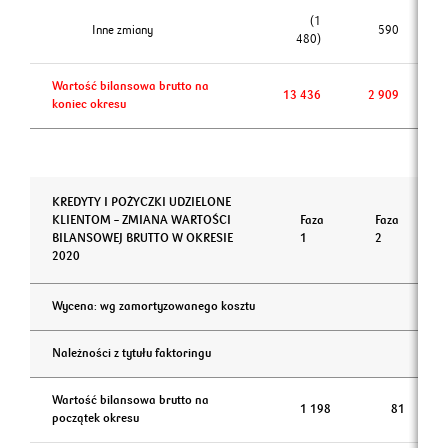
(1
Inne zmiany
590
480)
Wartość bilansowa brutto na
13 436
2 909
koniec okresu
KREDYTY I POŻYCZKI UDZIELONE
KLIENTOM – ZMIANA WARTOŚCI
Faza
Faza
BILANSOWEJ BRUTTO W OKRESIE
1
2
2020
Wycena: wg zamortyzowanego kosztu
Należności z tytułu faktoringu
Wartość bilansowa brutto na
1 198
81
początek okresu