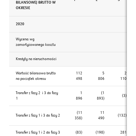
BILANSOWEJ BRUTTO W
OKRESIE
2020
Wycena: wg
zamortyzowanego kosztu
Kredyty na nieruchomości
Wartość bilansowa brutto
112
5
2
na początek okresu
498
806
110
Transfer z fazy 2 i 3 do fazy
1
(1
(3)
1
896
893)
(11
11
Transfer z fazy 1 i 3 do fazy 2
(132)
358)
490
Transfer z fazy 1 i 2 do fazy 3
(83)
(198)
281