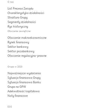
O nas
List Prezesa Zarządu
Charakterystyka działalności
Struktura Grupy
Segmenty działalności
Rys historyczny
Otoczenie zewnętrzne
Otoczenie makroekonomiczne
Rynek finansowy
Sektor bankowy
Sektor pozabankowy
Otoczenie regulacyjno-prawne
Grupa w 2020
Najważniejsze wydarzenia
Sytuacja finansowa Grupy
Sytuacja finansowa Banku
Grupa na GPW
Adekwatność kapitałowa
Noty finansowe
ESG