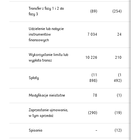
Transfer z fazy 1 i 2 do
(89)
(254)
fazy 3
Udzielenie lub nabycie
instrumentów
7 034
24
finansowych
Wykorzystanie limitu lub
10 226
210
wypłata transz
(11
(1
Spłaty
(
898)
492)
Modyfikacje nieistotne
78
(1)
Zaprzestanie ujmowania,
(290)
(19)
(
w tym sprzedaż
Spisania
–
(12)
(