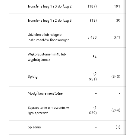
Transfer z fazy 1 i 3 do fazy 2
(187)
191
Transfer z fazy 1 i 2 do fazy 3
(12)
(9)
Udzielenie lub nabycie
5 438
371
instrumentów finansowych
Wykorzystanie limitu lub
54
–
wypłatą transz
(2
Spłaty
(343)
951)
Modyfikacje nieistotne
–
–
Zaprzestanie ujmowania, w
(1
(244)
tym sprzedaż
039)
Spisania
–
(1)