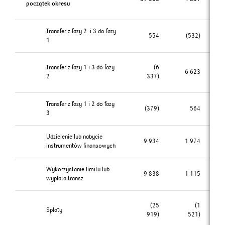
początek okresu
Transfer z fazy 2 i 3 do fazy
554
(532)
1
Transfer z fazy 1 i 3 do fazy
(6
6 623
2
337)
Transfer z fazy 1 i 2 do fazy
(379)
564
3
Udzielenie lub nabycie
9 934
1 974
instrumentów finansowych
Wykorzystanie limitu lub
9 838
1 115
wypłata transz
(25
(1
Spłaty
919)
521)