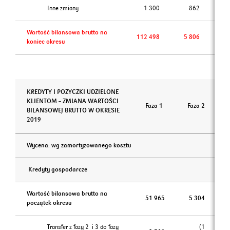
Inne zmiany
1 300
862
Wartość bilansowa brutto na
112 498
5 806
2
koniec okresu
KREDYTY I POŻYCZKI UDZIELONE
KLIENTOM – ZMIANA WARTOŚCI
Faza 1
Faza 2
BILANSOWEJ BRUTTO W OKRESIE
2019
Wycena: wg zamortyzowanego kosztu
Kredyty gospodarcze
Wartość bilansowa brutto na
51 965
5 304
początek okresu
Transfer z fazy 2 i 3 do fazy
(1