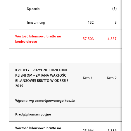
Spisania
–
(7)
Inne zmiany
132
3
Wartość bilansowa brutto na
57 503
4 837
koniec okresu
KREDYTY I POŻYCZKI UDZIELONE
KLIENTOM – ZMIANA WARTOŚCI
Faza 1
Faza 2
BILANSOWEJ BRUTTO W OKRESIE
2019
Wycena: wg zamortyzowanego kosztu
Kredyty konsumpcyjne
Wartość bilansowa brutto na
23 664
1 786