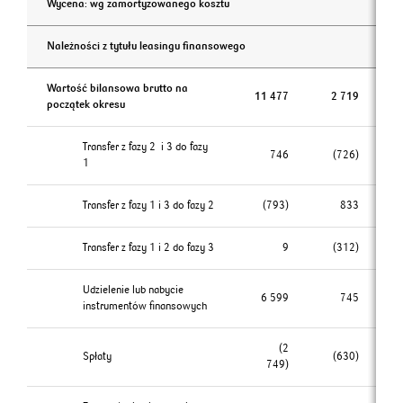
Wycena: wg zamortyzowanego kosztu
Należności z tytułu leasingu finansowego
Wartość bilansowa brutto na
11 477
2 719
początek okresu
Transfer z fazy 2 i 3 do fazy
746
(726)
1
Transfer z fazy 1 i 3 do fazy 2
(793)
833
Transfer z fazy 1 i 2 do fazy 3
9
(312)
Udzielenie lub nabycie
6 599
745
instrumentów finansowych
(2
Spłaty
(630)
749)