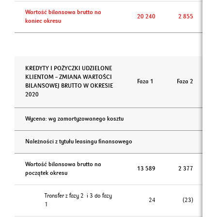
Wartość bilansowa brutto na
20 240
2 855
koniec okresu
KREDYTY I POŻYCZKI UDZIELONE
KLIENTOM – ZMIANA WARTOŚCI
Faza 1
Faza 2
BILANSOWEJ BRUTTO W OKRESIE
2020
Wycena: wg zamortyzowanego kosztu
Należności z tytułu leasingu finansowego
Wartość bilansowa brutto na
13 589
2 377
początek okresu
Transfer z fazy 2 i 3 do fazy
24
(23)
1