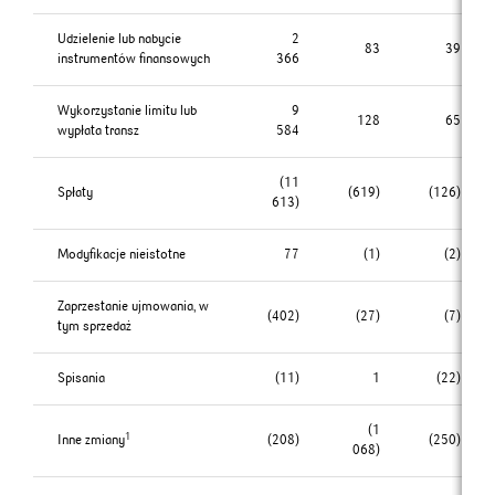
Udzielenie lub nabycie
2
83
39
instrumentów finansowych
366
Wykorzystanie limitu lub
9
128
65
wypłata transz
584
(11
Spłaty
(619)
(126)
613)
Modyfikacje nieistotne
77
(1)
(2)
Zaprzestanie ujmowania, w
(402)
(27)
(7)
tym sprzedaż
Spisania
(11)
1
(22)
(1
1
Inne zmiany
(208)
(250)
068)