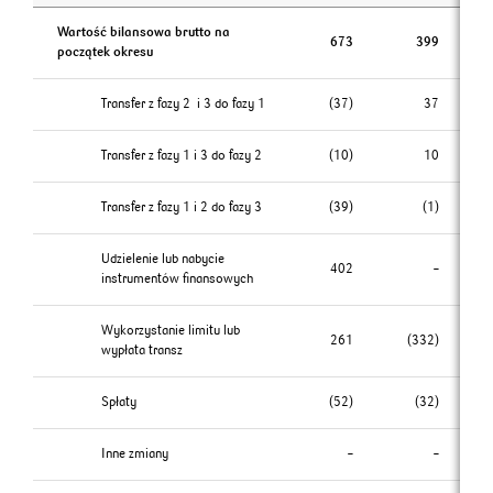
Wartość bilansowa brutto na
673
399
początek okresu
Transfer z fazy 2 i 3 do fazy 1
(37)
37
Transfer z fazy 1 i 3 do fazy 2
(10)
10
Transfer z fazy 1 i 2 do fazy 3
(39)
(1)
Udzielenie lub nabycie
402
–
instrumentów finansowych
Wykorzystanie limitu lub
261
(332)
wypłata transz
Spłaty
(52)
(32)
Inne zmiany
–
–