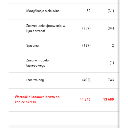
Modyfikacje nieistotne
52
(31)
Zaprzestanie ujmowania, w
(359)
(84)
tym sprzedaż
Spisania
(139)
2
Zmiana modelu
–
(1)
biznesowego
Inne zmiany
(402)
743
Wartość bilansowa brutto na
44 346
13 689
koniec okresu