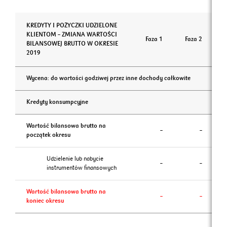
KREDYTY I POŻYCZKI UDZIELONE
KLIENTOM – ZMIANA WARTOŚCI
Faza 1
Faza 2
BILANSOWEJ BRUTTO W OKRESIE
2019
Wycena: do wartości godziwej przez inne dochody całkowite
Kredyty konsumpcyjne
Wartość bilansowa brutto na
–
–
początek okresu
Udzielenie lub nabycie
–
–
instrumentów finansowych
Wartość bilansowa brutto na
–
–
koniec okresu