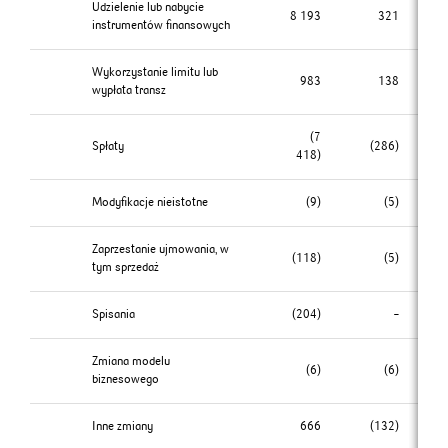
Udzielenie lub nabycie
8 193
321
instrumentów finansowych
Wykorzystanie limitu lub
983
138
wypłata transz
(7
Spłaty
(286)
418)
Modyfikacje nieistotne
(9)
(5)
Zaprzestanie ujmowania, w
(118)
(5)
tym sprzedaż
Spisania
(204)
–
Zmiana modelu
(6)
(6)
biznesowego
Inne zmiany
666
(132)