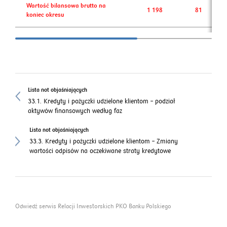
Wartość bilansowa brutto na
1 198
81
koniec okresu
Lista not objaśniających
33.1. Kredyty i pożyczki udzielone klientom – podział
aktywów finansowych według faz
Lista not objaśniających
33.3. Kredyty i pożyczki udzielone klientom – Zmiany
wartości odpisów na oczekiwane straty kredytowe
Odwiedź serwis Relacji Inwestorskich PKO Banku Polskiego