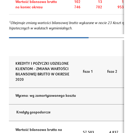
Wartość bilansowa brutto
102
13
1
na koniec okresu
746
702
953
1
Obejmuje zmiany wartości bilansowej brutto wykazane w nocie 23 Koszt ryzyka
hipotecznych w walutach wymienialnych.
KREDYTY I POŻYCZKI UDZIELONE
KLIENTOM – ZMIANA WARTOŚCI
Faza 1
Faza 2
BILANSOWEJ BRUTTO W OKRESIE
2020
Wycena: wg zamortyzowanego kosztu
Kredyty gospodarcze
Wartość bilansowa brutto na
57 503
4 837