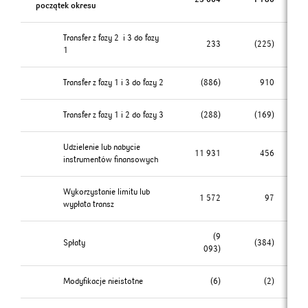
początek okresu
Transfer z fazy 2 i 3 do fazy
233
(225)
1
Transfer z fazy 1 i 3 do fazy 2
(886)
910
Transfer z fazy 1 i 2 do fazy 3
(288)
(169)
Udzielenie lub nabycie
11 931
456
instrumentów finansowych
Wykorzystanie limitu lub
1 572
97
wypłata transz
(9
Spłaty
(384)
093)
Modyfikacje nieistotne
(6)
(2)