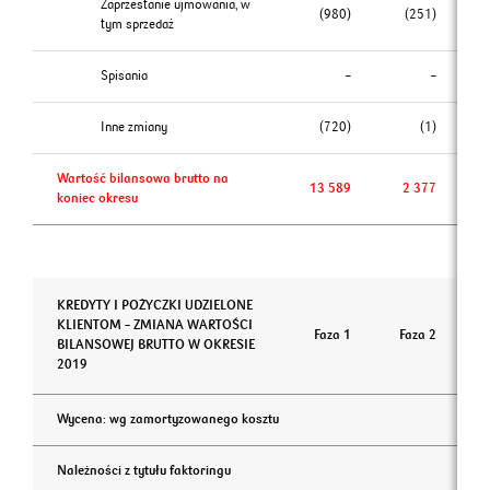
Zaprzestanie ujmowania, w
(980)
(251)
tym sprzedaż
Spisania
–
–
Inne zmiany
(720)
(1)
Wartość bilansowa brutto na
13 589
2 377
koniec okresu
KREDYTY I POŻYCZKI UDZIELONE
KLIENTOM – ZMIANA WARTOŚCI
Faza 1
Faza 2
BILANSOWEJ BRUTTO W OKRESIE
2019
Wycena: wg zamortyzowanego kosztu
Należności z tytułu faktoringu