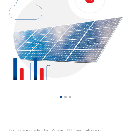
Odwiedź serwis Relacji Inwestorskich PKO Banku Polskiego