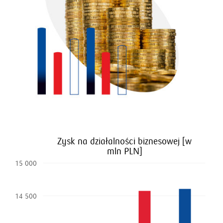
Zysk na działalności biznesowej [w
Wskaźnik C/I [%]
Koszt ryzyka [%]
mln PLN]
50
0,9
15 000
45
0,8
40
14 500
0,7
35