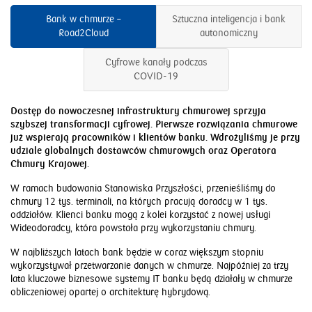
Bank w chmurze –
Sztuczna inteligencja i bank
Road2Cloud
autonomiczny
Cyfrowe kanały podczas
COVID-19
Dostęp do nowoczesnej infrastruktury chmurowej sprzyja
szybszej transformacji cyfrowej.
Pierwsze rozwiązania chmurowe
już wspierają pracowników i klientów banku. Wdrożyliśmy je przy
udziale globalnych dostawców chmurowych oraz Operatora
Chmury Krajowej.
W ramach budowania Stanowiska Przyszłości, przenieśliśmy do
chmury 12 tys. terminali, na których pracują doradcy w 1 tys.
oddziałów. Klienci banku mogą z kolei korzystać z nowej usługi
Wideodoradcy, która powstała przy wykorzystaniu chmury.
W najbliższych latach bank będzie w coraz większym stopniu
wykorzystywał przetwarzanie danych w chmurze. Najpóźniej za trzy
lata kluczowe biznesowe systemy IT banku będą działały w chmurze
obliczeniowej opartej o architekturę hybrydową.