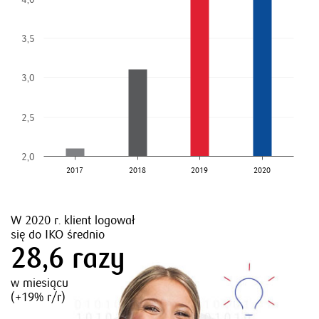
3,0
3,5
150
2,5
3,0
100
2,0
2,5
50
2,0
1,5
0
PKO Bank
2017
2017
Bank A
2018
2018
Bank B
2019
2019
Bank C
2020
2020
Bank D
Polski
W 2020 r. klient logował
Średnia ocena
Liczba interakcji
się do IKO średnio
aplikacji IKO to
w IKO wzrosła o
28,6 razy
4,8/5 pkt
46%
w miesiącu
(+19% r/r)