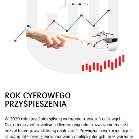
Ład korporacyjny
Strategia PKO Bank Przyszłości
Adekwatność kapitałowa
Indeks GRI Standards
Realizacja strategii
Noty finansowe
ROK CYFROWEGO
PRZYŚPIESZENIA
W 2020 roku przyśpieszyliśmy wdrażanie rozwiązań cyfrowych.
Dzięki temu zaoferowaliśmy klientom wygodne rozwiązania zdalne i
bez zakłóceń prowadziliśmy działalność. Rozwiązania wykorzystujące
sztuczną inteligencję, zaawansowaną analitykę danych, przetwarzanie