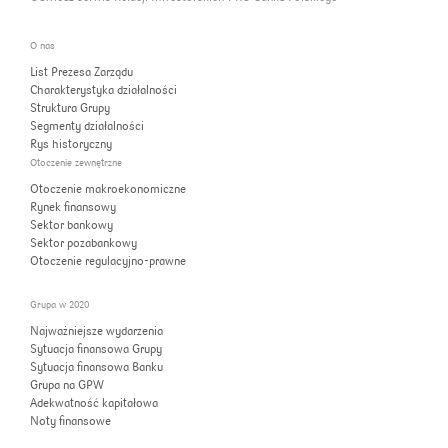
O nas
List Prezesa Zarządu
Charakterystyka działalności
Struktura Grupy
Segmenty działalności
Rys historyczny
Otoczenie zewnętrzne
Otoczenie makroekonomiczne
Rynek finansowy
Sektor bankowy
Sektor pozabankowy
Otoczenie regulacyjno-prawne
Grupa w 2020
Najważniejsze wydarzenia
Sytuacja finansowa Grupy
Sytuacja finansowa Banku
Grupa na GPW
Adekwatność kapitałowa
Noty finansowe