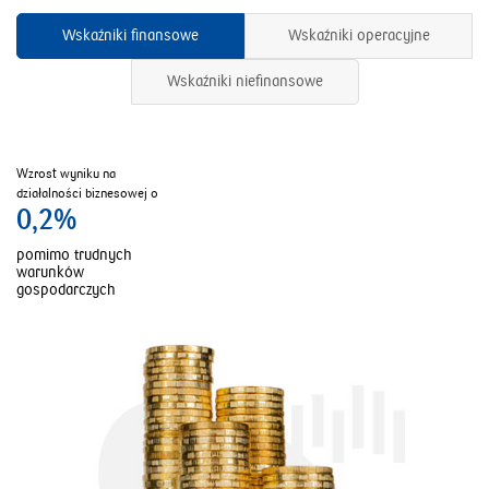
Wskaźniki finansowe
Wskaźniki operacyjne
Wskaźniki niefinansowe
Wzrost wyniku na
Poprawa dyscypliny
Strategia banku zakłada
działalności biznesowej o
kosztowej o
koszt ryzyka w przedziale
0,2%
0,3 p.p.
60-75 pb.
pomimo trudnych
w stosunku
w perspektywie
warunków
do 2019 r.
2022 r.
gospodarczych